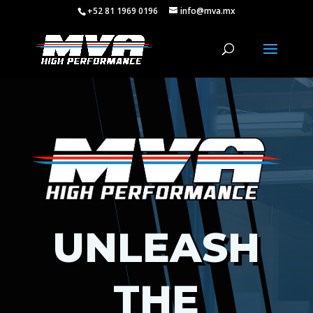
+52 81 1969 0196
info@mva.mx
UNLEASH
THE